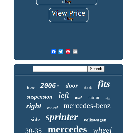
fits
2006-
door
lower
shock
left
suspension
mirror
track
vito
mercedes-benz
right
control
sprinter
side
volkswagen
mercedes
wheel
30-35