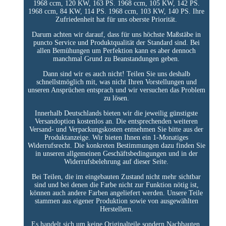
1968 ccm, 120 KW, 163 PS. 1968 ccm, 105 KW, 142 PS.
1968 ccm, 84 KW, 114 PS. 1968 ccm, 103 KW, 140 PS. Ihre
Zufriedenheit hat für uns oberste Priorität.
Darum achten wir darauf, dass für uns höchste Maßstäbe in
puncto Service und Produktqualität der Standard sind. Bei
allen Bemühungen um Perfektion kann es aber dennoch
manchmal Grund zu Beanstandungen geben.
Dann sind wir es auch nicht! Teilen Sie uns deshalb
schnellstmöglich mit, was nicht Ihren Vorstellungen und
unseren Ansprüchen entsprach und wir versuchen das Problem
zu lösen.
Innerhalb Deutschlands bieten wir die jeweilig günstigste
Versandoption kostenlos an. Die entsprechenden weiteren
Versand- und Verpackungskosten entnehmen Sie bitte aus der
Produktanzeige. Wir bieten Ihnen ein 1-Monatiges
Widerrufsrecht. Die konkreten Bestimmungen dazu finden Sie
in unseren allgemeinen Geschäftsbedingungen und in der
Widerrufsbelehrung auf dieser Seite.
Bei Teilen, die im eingebauten Zustand nicht mehr sichtbar
sind und bei denen die Farbe nicht zur Funktion nötig ist,
können auch andere Farben angeliefert werden. Unsere Teile
stammen aus eigener Produktion sowie von ausgewählten
Herstellern.
Es handelt sich um keine Originalteile sondern Nachbauten,