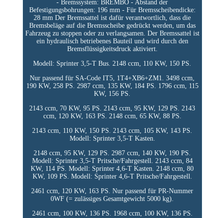
- Bremssystem: BREMBO - Abstand der
Befestigungsbohrungen: 196 mm - Für Bremsscheibendicke:
28 mm Der Bremssattel ist dafür verantwortlich, dass die
Bremsbeläge auf die Bremsscheibe gedrückt werden, um das
Fahrzeug zu stoppen oder zu verlangsamen. Der Bremssattel ist
ein hydraulisch betriebenes Bauteil und wird durch den
Bremsflüssigkeitsdruck aktiviert.
Modell: Sprinter 3,5-T Bus. 2148 ccm, 110 KW, 150 PS.
Nur passend für SA-Code IT5, 1T4+XB6+ZM1. 3498 ccm,
190 KW, 258 PS. 2987 ccm, 135 KW, 184 PS. 1796 ccm, 115
KW, 156 PS.
2143 ccm, 70 KW, 95 PS. 2143 ccm, 95 KW, 129 PS. 2143
ccm, 120 KW, 163 PS. 2148 ccm, 65 KW, 88 PS.
2143 ccm, 110 KW, 150 PS. 2143 ccm, 105 KW, 143 PS.
Modell: Sprinter 3,5-T Kasten.
2148 ccm, 95 KW, 129 PS. 2987 ccm, 140 KW, 190 PS.
Modell: Sprinter 3,5-T Pritsche/Fahrgestell. 2143 ccm, 84
KW, 114 PS. Modell: Sprinter 4,6-T Kasten. 2148 ccm, 80
KW, 109 PS. Modell: Sprinter 4,6-T Pritsche/Fahrgestell.
2461 ccm, 120 KW, 163 PS. Nur passend für PR-Nummer
0WF (= zulässiges Gesamtgewicht 5000 kg).
2461 ccm, 100 KW, 136 PS. 1968 ccm, 100 KW, 136 PS.