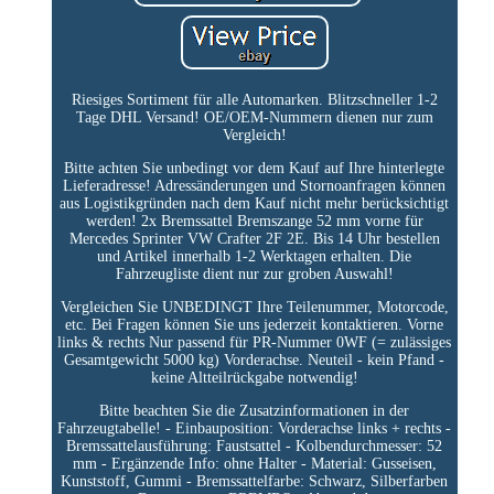
Riesiges Sortiment für alle Automarken. Blitzschneller 1-2
Tage DHL Versand! OE/OEM-Nummern dienen nur zum
Vergleich!
Bitte achten Sie unbedingt vor dem Kauf auf Ihre hinterlegte
Lieferadresse! Adressänderungen und Stornoanfragen können
aus Logistikgründen nach dem Kauf nicht mehr berücksichtigt
werden! 2x Bremssattel Bremszange 52 mm vorne für
Mercedes Sprinter VW Crafter 2F 2E. Bis 14 Uhr bestellen
und Artikel innerhalb 1-2 Werktagen erhalten. Die
Fahrzeugliste dient nur zur groben Auswahl!
Vergleichen Sie UNBEDINGT Ihre Teilenummer, Motorcode,
etc. Bei Fragen können Sie uns jederzeit kontaktieren. Vorne
links & rechts Nur passend für PR-Nummer 0WF (= zulässiges
Gesamtgewicht 5000 kg) Vorderachse. Neuteil - kein Pfand -
keine Altteilrückgabe notwendig!
Bitte beachten Sie die Zusatzinformationen in der
Fahrzeugtabelle! - Einbauposition: Vorderachse links + rechts -
Bremssattelausführung: Faustsattel - Kolbendurchmesser: 52
mm - Ergänzende Info: ohne Halter - Material: Gusseisen,
Kunststoff, Gummi - Bremssattelfarbe: Schwarz, Silberfarben