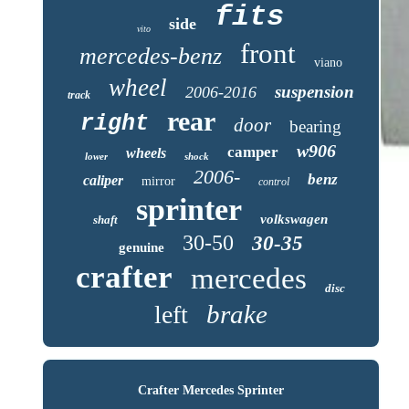
fits
side
vito
front
mercedes-benz
viano
wheel
suspension
2006-2016
track
rear
right
door
bearing
w906
camper
wheels
lower
shock
2006-
benz
caliper
mirror
control
sprinter
volkswagen
shaft
30-50
30-35
genuine
crafter
mercedes
disc
brake
left
Crafter Mercedes Sprinter