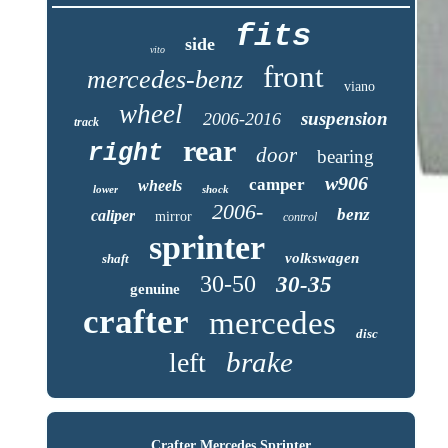
fits
side
vito
front
mercedes-benz
viano
wheel
suspension
2006-2016
track
rear
right
door
bearing
w906
camper
wheels
lower
shock
2006-
benz
caliper
mirror
control
sprinter
volkswagen
shaft
30-50
30-35
genuine
crafter
mercedes
disc
brake
left
Crafter Mercedes Sprinter